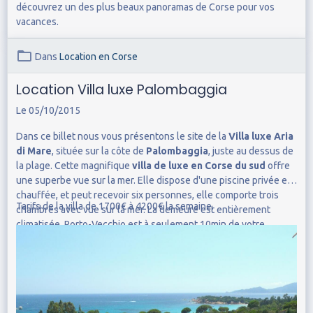
découvrez un des plus beaux panoramas de Corse pour vos
vacances.
Dans
Location en Corse
Location Villa luxe Palombaggia
Le 05/10/2015
Dans ce billet nous vous présentons le site de la
Villa luxe Aria
di Mare
, située sur la côte de
Palombaggia
, juste au dessus de
la plage. Cette magnifique
villa de luxe en Corse du sud
offre
une superbe vue sur la mer. Elle dispose d'une piscine privée et
chauffée, et peut recevoir six personnes, elle comporte trois
Tarifs de la villa de 1700€ à 4200€ la semaine.
chambres avec vue sur la mer. La demeure est entièrement
climatisée. Porto-Vecchio est à seulement 10min de votre
location de standing à Palombaggia. Voici le site de la
Villa
Palombaggia
.