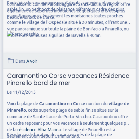
Porto Vecchio ne manque pas d'atouts, superbes plages de
connaissent, comme Palombaggia et Santa-Giulia, la région offre
sable fin, un petit port de plaisance offrant un cadre des plus
également de superbes montagnes et quelques uns des plus
magnifiques, mais également les montagnes toutes proches
beaux endroits de Corse.
comme le village de l'Ospédale situé à 20 minutes, offrant une
vue panoramique sur toute la plaine de Bonifacio à Pinarello, ou
encore les fameuses aiguilles de Bavella à 40mn.
Dans
A voir
Caramontino Corse vacances Résidence
Pinarello bord de mer
Le 11/12/2015
Voici la plage de
Caramontino
en
Corse
non loin du
village de
Pinarello
, cette superbe plage de sable fin se situe sur la
commune de Sainte-Lucie de Porto-Vecchio. Caramontino offre
un cadre reposant pour vos vacances à seulement quelques pas
de la
résidence Alba-Marina
. Le village de Pinarellu est à
Résidence de location de vacances près de la plage de
seulement 500m depuis Caramontino.